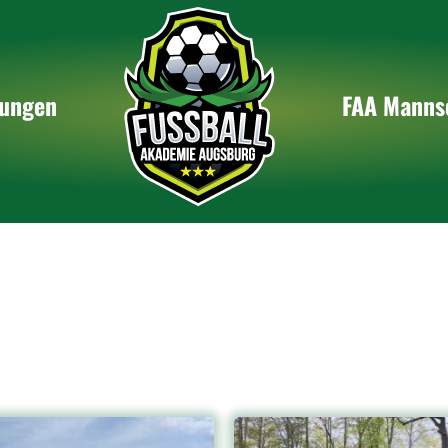
ertraining in Kleingruppen
Konzept
vidual / Einzeltraining
U9 Mannsc
tungen
FAA Manns
wart Training
U10 Manns
d & Athletik Training
U12 Manns
nschaftstraining
U18 Manns
dergeburtstag
Projektma
 Indoor ARENA Termine