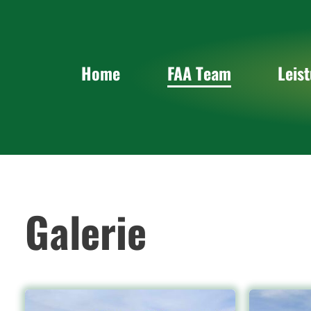
Über uns
Pow
Trainer Team
Indi
Home
FAA Team
Leis
Veranstaltungen
Tor
FAA Indoor Arena
Spee
Galerie
Man
Kin
Galerie
FAA